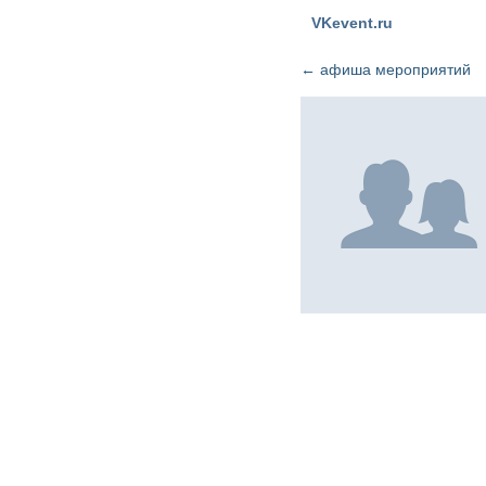
VKevent.ru
←
афиша мероприятий