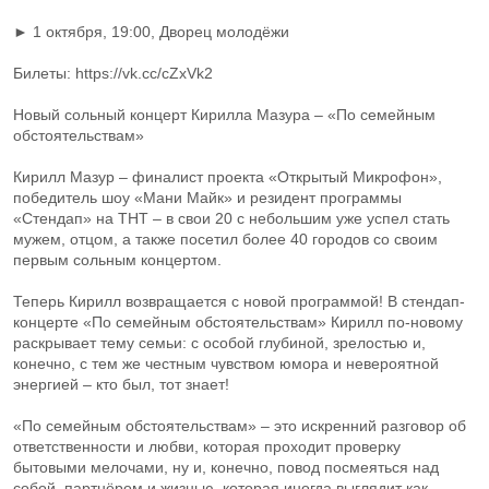
► 1 октября, 19:00, Дворец молодёжи
Билеты: https://vk.cc/cZxVk2
Новый сольный концерт Кирилла Мазура – «По семейным
обстоятельствам»
Кирилл Мазур – финалист проекта «Открытый Микрофон»,
победитель шоу «Мани Майк» и резидент программы
«Стендап» на ТНТ – в свои 20 с небольшим уже успел стать
мужем, отцом, а также посетил более 40 городов со своим
первым сольным концертом.
Теперь Кирилл возвращается с новой программой! В стендап-
концерте «По семейным обстоятельствам» Кирилл по-новому
раскрывает тему семьи: с особой глубиной, зрелостью и,
конечно, с тем же честным чувством юмора и невероятной
энергией – кто был, тот знает!
«По семейным обстоятельствам» – это искренний разговор об
ответственности и любви, которая проходит проверку
бытовыми мелочами, ну и, конечно, повод посмеяться над
собой, партнёром и жизнью, которая иногда выглядит как