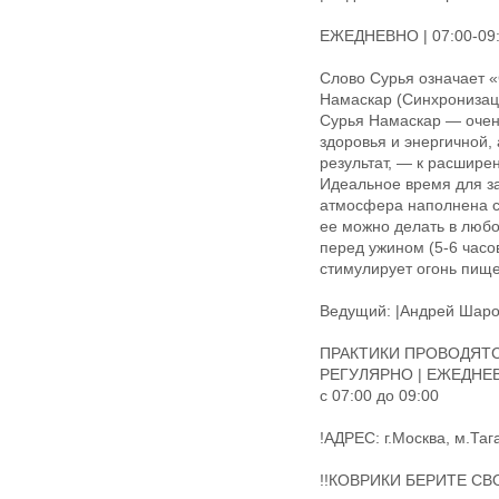
ЕЖЕДНЕВНО | 07:00-09
Слово Сурья означает «
Намаскар (Синхронизаци
Сурья Намаскар — очень
здоровья и энергичной, 
результат, — к расшире
Идеальное время для за
атмосфера наполнена с
ее можно делать в любо
перед ужином (5-6 часо
стимулирует огонь пищ
Ведущий: |Андрей Шар
ПРАКТИКИ ПРОВОДЯТС
РЕГУЛЯРНО | ЕЖЕДНЕ
с 07:00 до 09:00
!АДРЕС: г.Москва, м.Та
!!КОВРИКИ БЕРИТЕ СВО