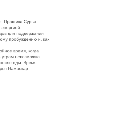
е. Практика Сурья
 энергией.
одов для поддержания
ному пробуждению и, как
ойное время, когда
о утрам невозможна —
 после еды. Время
урья Намаскар