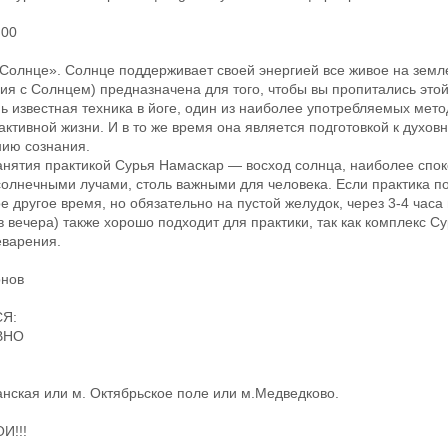
:00
Солнце». Солнце поддерживает своей энергией все живое на земл
я с Солнцем) предназначена для того, чтобы вы пропитались этой
 известная техника в йоге, один из наиболее употребляемых мет
активной жизни. И в то же время она является подготовкой к духов
нию сознания.
нятия практикой Сурья Намаскар — восход солнца, наиболее спок
олнечными лучами, столь важными для человека. Если практика п
е другое время, но обязательно на пустой желудок, через 3-4 часа
в вечера) также хорошо подходит для практики, так как комплекс С
еварения.
онов
Я:
ВНО
ганская или м. Октябрьское поле или м.Медведково.
И!!!