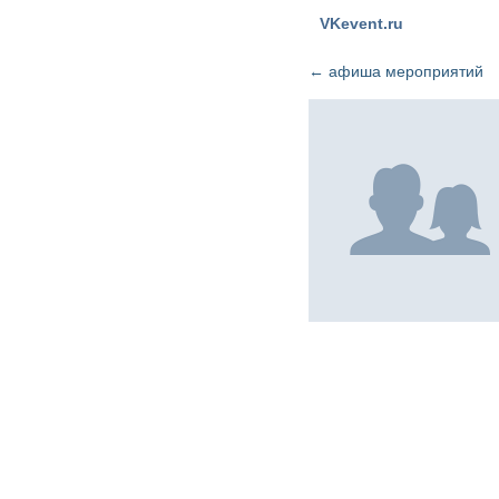
VKevent.ru
←
афиша мероприятий