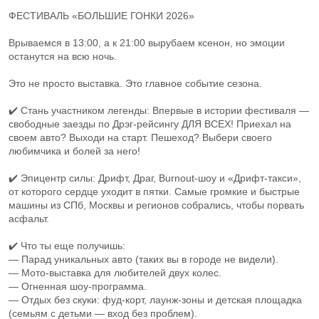
ФЕСТИВАЛЬ «БОЛЬШИЕ ГОНКИ 2026»
Врываемся в 13:00, а к 21:00 вырубаем ксенон, но эмоции
останутся на всю ночь.
Это не просто выставка. Это главное событие сезона.
✔️ Стань участником легенды: Впервые в истории фестиваля —
свободные заезды по Дрэг-рейсингу ДЛЯ ВСЕХ! Приехал на
своем авто? Выходи на старт. Пешеход? Выбери своего
любимчика и болей за него!
✔️ Эпицентр силы: Дрифт, Драг, Burnout-шоу и «Дрифт-такси»,
от которого сердце уходит в пятки. Самые громкие и быстрые
машины из СПб, Москвы и регионов собрались, чтобы порвать
асфальт.
✔️ Что ты еще получишь:
— Парад уникальных авто (таких вы в городе не видели).
— Мото-выставка для любителей двух колес.
— Огненная шоу-программа.
— Отдых без скуки: фуд-корт, лаунж-зоны и детская площадка
(семьям с детьми — вход без проблем).