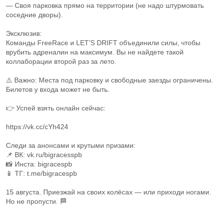
— Своя парковка прямо на территории (не надо штурмовать
соседние дворы).
Эксклюзив:
Команды FreeRace и LET’S DRIFT объединили силы, чтобы
врубить адреналин на максимум. Вы не найдете такой
коллаборации второй раз за лето.
⚠️ Важно: Места под парковку и свободные заезды ограничены.
Билетов у входа может не быть.
👉 Успей взять онлайн сейчас:
https://vk.cc/cYh424
Следи за анонсами и крутыми призами:
📌 ВК: vk.ru/bigracesspb
📸 Инста: bigracespb
📱 ТГ: t.me/bigracespb
15 августа. Приезжай на своих колёсах — или приходи ногами.
Но не пропусти. 🏁