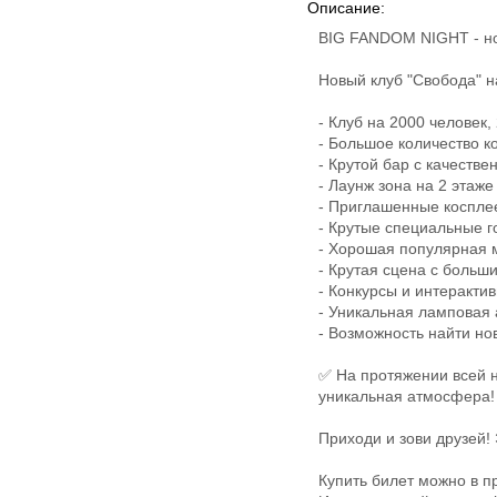
Описание:
BIG FANDOM NIGHT - но
Новый клуб "Свобода" н
- Клуб на 2000 человек,
- Большое количество к
- Крутой бар с качеств
- Лаунж зона на 2 этаже
- Приглашенные коспле
- Крутые специальные г
- Хорошая популярная 
- Крутая сцена с больш
- Конкурсы и интерактив
- Уникальная ламповая
- Возможность найти но
✅ На протяжении всей но
уникальная атмосфера!
Приходи и зови друзей! 
Купить билет можно в п