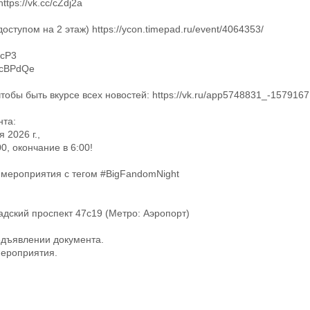
tps://vk.cc/cZdj2a
ступом на 2 этаж) https://ycon.timepad.ru/event/4064353/
PcP3
c/cBPdQe
тобы быть вкурсе всех новостей: https://vk.ru/app5748831_-157916
нта:
 2026 г.,
0, окончание в 6:00!
 мероприятия с тегом #BigFandomNight
адский проспект 47с19 (Метро: Аэропорт)
едъявлении документа.
мероприятия.