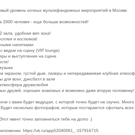
вый уровень ночных мультифандомных мероприятий в Москве.
а 2000 человек - еще больше возможностей!
 2 зала, удобная вип зона!
осплея и костюмов!
енными напитками
 с видом на сцену (VIP lounge)
еры и выступления на сцене
ости!
музыка
им экраном, густой дым, лазеры и непередаваемая клубная атмос
ы для всех, дэнсбатл в зале
 атмосфера дружелюбия
вых друзей, хороших знакомых и возможно даже вторую половинку!
чи с вами будет ведущая, с которой точно будет не скучно. Много 
 Будет несколько фотографов, которые постараются сфоткать все
Этот ивент точно запомниться тебе на долго :)
риложении: https://vk.ru/app52040061_-157916715