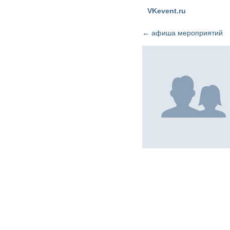
VKevent.ru
←
афиша мероприятий