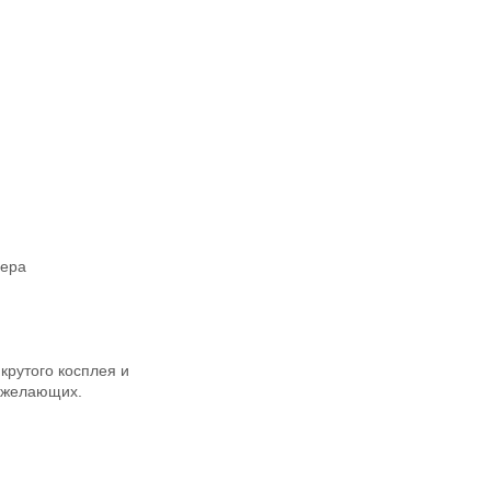
фера
крутого косплея и
х желающих.