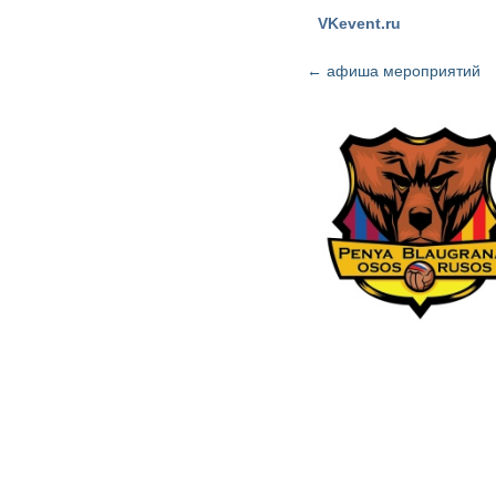
VKevent.ru
←
афиша мероприятий