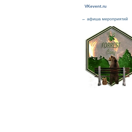
VKevent.ru
←
афиша мероприятий