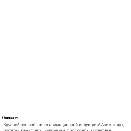
Описание:
Крупнейшее событие в анимационной индустрии! Аниматоры,
риггеры, режиссеры, художники, продюсеры - будут все!