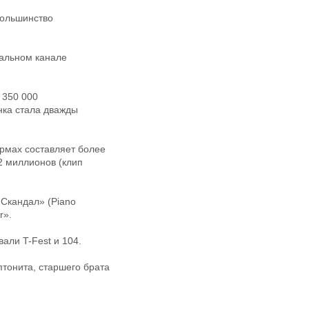
большинство
иальном канале
 350 000
ка стала дважды
ормах составляет более
72 миллионов (клип
«Скандал» (Piano
r».
али T-Fest и 104.
птонита, старшего брата