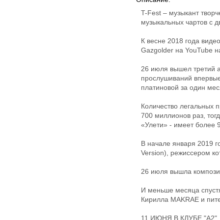
T-Fest – музыкант твор
музыкальных чартов с д
К весне 2018 года виде
Gazgolder на YouTube н
26 июля вышел третий а
прослушиваний впервые
платиновой за один мес
Количество легальных п
700 миллионов раз, тогд
«Улети» - имеет более 
В начале января 2019 г
Version), режиссером к
26 июля вышла композиц
И меньше месяца спустя
Кирилла MAKRAE и пите
11 ИЮНЯ В КЛУБЕ "А2"