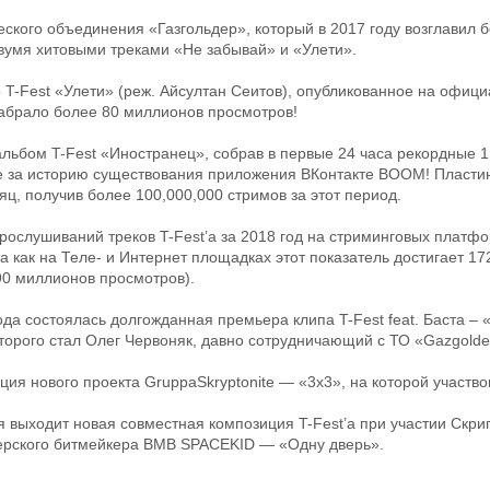
ческого объединения «Газгольдер», который в 2017 году возглавил 
вумя хитовыми треками «Не забывай» и «Улети».
о T-Fest «Улети» (реж. Айсултан Сеитов), опубликованное на офиц
абрало более 80 миллионов просмотров!
льбом T-Fest «Иностранец», собрав в первые 24 часа рекордные 1
 за историю существования приложения ВКонтакте BOOM! Пластин
яц, получив более 100,000,000 стримов за этот период.
рослушиваний треков T-Fest’a за 2018 год на стриминговых платф
а как на Теле- и Интернет площадках этот показатель достигает 1
90 миллионов просмотров).
ода состоялась долгожданная премьера клипа T-Fest feat. Баста – 
оторого стал Олег Червоняк, давно сотрудничающий с ТО «Gazgolde
ия нового проекта GruppaSkryptonite — «3х3», на которой участвов
 выходит новая совместная композиция T-Fest’а при участии Скри
рского битмейкера BMB SPACEKID — «Одну дверь».