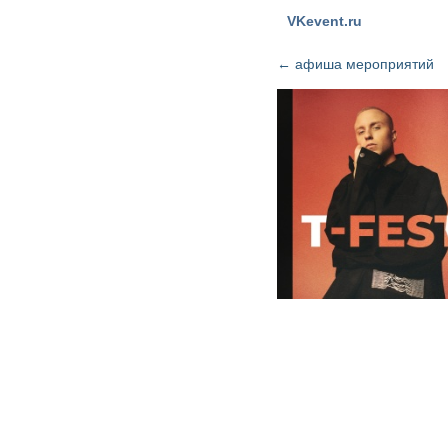
VKevent.ru
←
афиша мероприятий