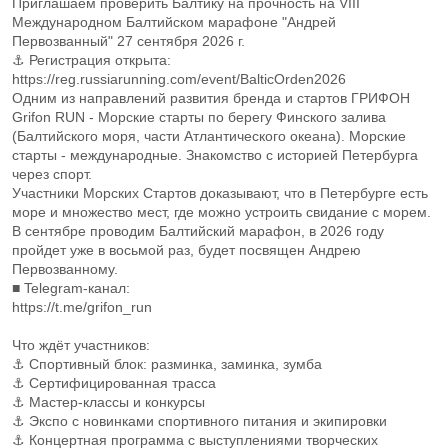
Приглашаем проверить Балтику на прочность на VIII
Международном Балтийском марафоне "Андрей
Первозванный" 27 сентября 2026 г.
⚓ Регистрация открыта:
https://reg.russiarunning.com/event/BalticOrden2026
Одним из направлений развития бренда и стартов ГРИФОН
Grifon RUN - Морские старты по берегу Финского залива
(Балтийского моря, части Атлантического океана). Морские
старты - международные. Знакомство с историей Петербурга
через спорт.
Участники Морских Стартов доказывают, что в Петербурге есть
море и множество мест, где можно устроить свидание с морем.
В сентябре проводим Балтийский марафон, в 2026 году
пройдет уже в восьмой раз, будет посвящен Андрею
Первозванному.
■ Telegram-канал:
https://t.me/grifon_run
Что ждёт участников:
⚓ Спортивный блок: разминка, заминка, зумба
⚓ Сертифицированная трасса
⚓ Мастер-классы и конкурсы
⚓ Экспо с новинками спортивного питания и экипировки
⚓ Концертная программа с выступлениями творческих