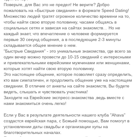
Поверьте, для Вас это не предел! Не верите? Добро
пожаловать на «Быстрые свидания» в формате Speed Dating!
Множество людей тратят огромное количество времени на то,
чтобы найти свою вторую половинку, часами общаясь в
социальных сетях и зависая на сайтах знакомств… Но не
каждый знает, что впечатление о человеке формируется
первые 30 секунд общения, а в последующие 2-3 минуты
складывается общее мнение о нем.
"Быстрые Свидания" - это уникальные знакомства, где всего за
один вечер можно провести до 10-15 свиданий с интересными
и привлекательными еврейскими мужчинами или женщинами,
которые хотят найти свою вторую половинку.
Это настоящее общение, которое позволяет сразу определить,
кто вам симпатичен, и продолжить общение уже на настоящем
свидании. В отличие от анкеты на сайте знакомств, Вы будете
видеть, слышать и чувствовать участника!
Заходите на Еврейские экспресс-знакомства ,ведь вместе с
нами знакомиться очень легко!
Если у Вас в результате деятельности нашего клуба "Ahava"
создастся еврейская пара, с Божьей помощью, Вам помогут в
установлении даты свадьбы и организации хупы на
благотворительных началах.