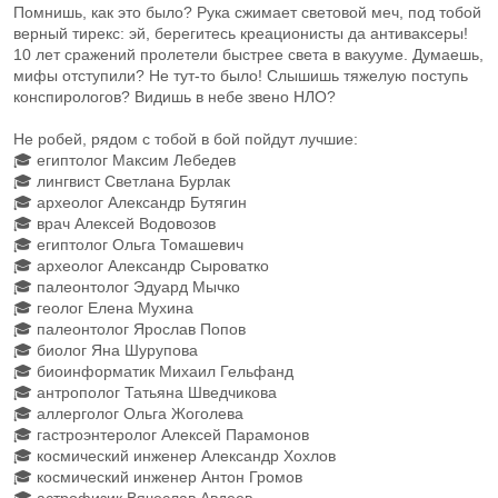
Помнишь, как это было? Рука сжимает световой меч, под тобой
верный тирекс: эй, берегитесь креационисты да антиваксеры!
10 лет сражений пролетели быстрее света в вакууме. Думаешь,
мифы отступили? Не тут-то было! Слышишь тяжелую поступь
конспирологов? Видишь в небе звено НЛО?
Не робей, рядом с тобой в бой пойдут лучшие:
🎓 египтолог Максим Лебедев
🎓 лингвист Светлана Бурлак
🎓 археолог Александр Бутягин
🎓 врач Алексей Водовозов
🎓 египтолог Ольга Томашевич
🎓 археолог Александр Сыроватко
🎓 палеонтолог Эдуард Мычко
🎓 геолог Елена Мухина
🎓 палеонтолог Ярослав Попов
🎓 биолог Яна Шурупова
🎓 биоинформатик Михаил Гельфанд
🎓 антрополог Татьяна Шведчикова
🎓 аллерголог Ольга Жоголева
🎓 гастроэнтеролог Алексей Парамонов
🎓 космический инженер Александр Хохлов
🎓 космический инженер Антон Громов