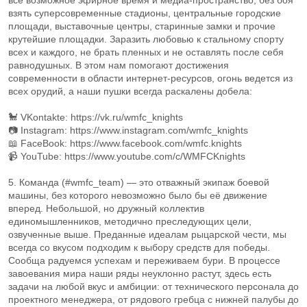
всё возможное эфирное время и медиа-пространство, без боя
взять суперсовременные стадионы, центральные городские
площади, выставочные центры, старинные замки и прочие
крутейшие площадки. Заразить любовью к стальному спорту
всех и каждого, не брать пленных и не оставлять после себя
равнодушных. В этом нам помогают достижения
современности в области интернет-ресурсов, огонь ведется из
всех орудий, а наши пушки всегда раскалены добела:
🐩 VKontakte: https://vk.ru/wmfc_knights
📷 Instagram: https://www.instagram.com/wmfc_knights
📖 FaceBook: https://www.facebook.com/wmfc.knights
📹 YouTube: https://www.youtube.com/c/WMFCKnights
5. Команда (#wmfc_team) — это отважный экипаж боевой
машины, без которого невозможно было бы её движение
вперед. Небольшой, но дружный коллектив
единомышленников, методично преследующих цели,
озвученные выше. Преданные идеалам рыцарской чести, мы
всегда со вкусом подходим к выбору средств для победы.
Сообща радуемся успехам и переживаем бури. В процессе
завоевания мира наши ряды неуклонно растут, здесь есть
задачи на любой вкус и амбиции: от технического персонала до
проектного менеджера, от рядового гребца с нижней палубы до