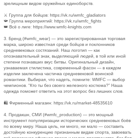
зрелищным видом оружейных единоборств.
⚔ Группа для бойцов: https://vk.ru/wmfc_gladiators
📯 Группа мероприятий: https://vk.ru/wmfc_fights
👑 Всё о лиге: https://www.wmfc-knights.com
3. Бренд (#wmfc_wear) — это зарегистрированная торговая
марка, широко известная среди бойцов и поклонников
средневековых состязаний. Наш логотип — как
опознавательный знак, выделяющий людей, в той или иной
степени познавших вкус битвы. Оригинальный дизайн,
узнаваемая стилистика, современный фасон — в каждом
изделии заключена частичка средневековой воинской
романтики. Выбирая, что надеть, помните: WMFC — выбор
чемпионов. “Кто ты без своего железного костюма?” Наша
одежда поможет ответить на этот вопрос без лишних слов.
🛍 Фирменный магазин: https://vk.ru/market-48535610
4. Продакшн, СМИ (#wmfc_production) — это мощный
инструмент популяризации исторических средневековых боёв
по всему миру. Наша цель, ни много, ни мало — составить
достойную конкуренцию признанным видам спорта, завоевать