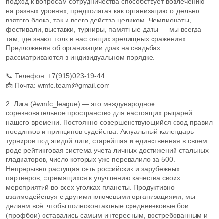
подход к вопросам сотрудничества способствует вовлечению
на разных уровнях, предполагая как организацию отдельно
взятого блока, так и всего действа целиком. Чемпионаты,
фестивали, выставки, турниры, памятные даты — мы всегда
там, где знают толк в настоящих зрелищных сражениях.
Предложения об организации драк на свадьбах
рассматриваются в индивидуальном порядке.
📞 Телефон: +7(915)023-19-44
📩 Почта: wmfc.team@gmail.com
2. Лига (#wmfc_league) — это международное
соревновательное пространство для настоящих рыцарей
нашего времени. Постоянно совершенствующийся свод правил
поединков и принципов судейства. Актуальный календарь
турниров под эгидой лиги, старейшая и единственная в своем
роде рейтинговая система учета личных достижений стальных
гладиаторов, число которых уже перевалило за 500.
Непрерывно растущая сеть российских и зарубежных
партнеров, стремящихся к улучшению качества своих
мероприятий во всех уголках планеты. Продуктивно
взаимодействуя с другими ключевыми организациями, мы
делаем всё, чтобы полноконтактные средневековые бои
(профбои) оставались самым интересным, востребованным и